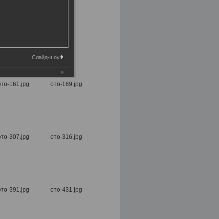
Слайд-шоу: