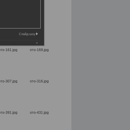
Слайд-шоу: