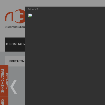
24
из
47
8 800 220-
Бесплатная справочн
О КОМПАНИИ
ЧАСТНЫМ КЛИЕНТАМ
ПРЕДПРИЯТИЯМ
У
КОНТАКТЫ
Главная
Пресс-центр
Фото
ФОТОГАЛЕР
ПРЕДЛОЖЕНИЕ
ОСТАВИТЬ
II летняя Спартакиада ЛЭСК
14.10.2015