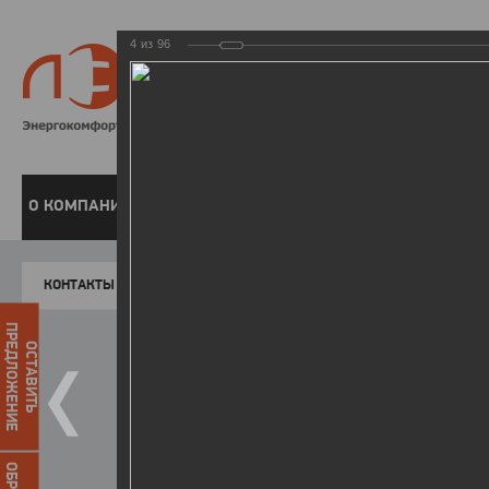
4
из
96
8 800 220-
Бесплатная справочн
О КОМПАНИИ
ЧАСТНЫМ КЛИЕНТАМ
ПРЕДПРИЯТИЯМ
У
КОНТАКТЫ
Главная
Пресс-центр
Фото
ФОТОГАЛЕР
ПРЕДЛОЖЕНИЕ
ОСТАВИТЬ
Форум «Актуальные вопросы р
12.01.2016