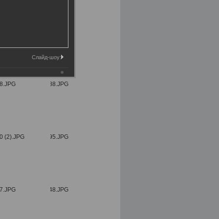
Слайд-шоу: