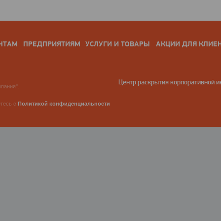
НТАМ
ПРЕДПРИЯТИЯМ
УСЛУГИ И ТОВАРЫ
АКЦИИ ДЛЯ КЛИЕ
Центр раскрытия корпоративной 
пания".
етесь с
Политикой конфиденциальности