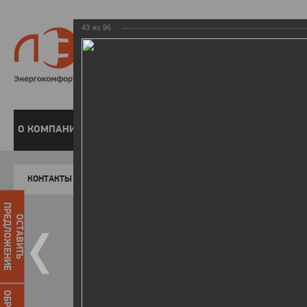
43
из
96
8 800 220-
Бесплатная справочн
О КОМПАНИИ
ЧАСТНЫМ КЛИЕНТАМ
ПРЕДПРИЯТИЯМ
У
КОНТАКТЫ
Главная
Пресс-центр
Фото
ФОТОГАЛЕР
ПРЕДЛОЖЕНИЕ
ОСТАВИТЬ
Форум «Актуальные вопросы р
12.01.2016