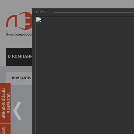
16
из
38
8 800 220-
Бесплатная справочн
О КОМПАНИИ
ЧАСТНЫМ КЛИЕНТАМ
ПРЕДПРИЯТИЯМ
У
КОНТАКТЫ
Главная
Пресс-центр
Фото
ФОТОГАЛЕР
ПРЕДЛОЖЕНИЕ
ОСТАВИТЬ
II зимняя Спартакиада ЛЭСК
22.03.2016