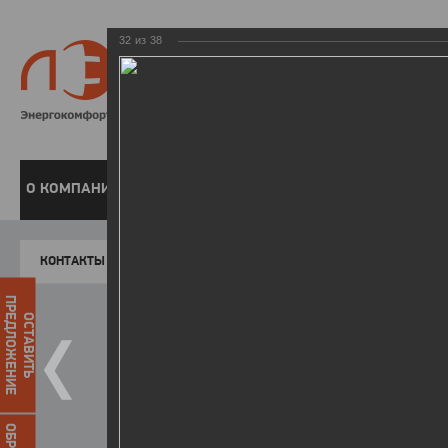
32
из
38
8 800 220-
Бесплатная справочн
О КОМПАНИИ
ЧАСТНЫМ КЛИЕНТАМ
ПРЕДПРИЯТИЯМ
У
КОНТАКТЫ
Главная
Пресс-центр
Фото
ФОТОГАЛЕР
ПРЕДЛОЖЕНИЕ
ОСТАВИТЬ
II зимняя Спартакиада ЛЭСК
22.03.2016