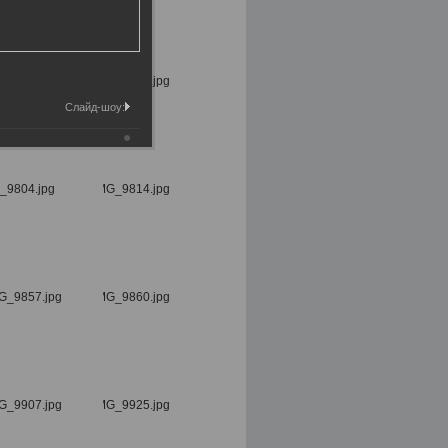
Слайд-шоу: