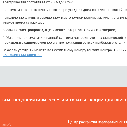
электричества составляет от 20% до 50%):
- автоматическое отключение света при уходе из дома всех членов вашей с
- управление уличным освещением в автономном режиме, включение улично
темное время суток и др.;
3. Замена электропроводки (снижение потерь электрической энергии);
4. Установка автоматизированной системы контроля учета электрической э
производить единовременное снятие показаний со всех приборов учета - 
Заказать услугу Вы можете по бесплатному номеру контакт-центра 8 800-22
обслуживания клиентов
.
НТАМ
ПРЕДПРИЯТИЯМ
УСЛУГИ И ТОВАРЫ
АКЦИИ ДЛЯ КЛИЕ
Центр раскрытия корпоративной 
пания".