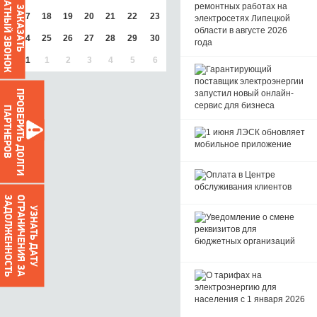
ОБРАТНЫЙ ЗВОНОК
ЗАКАЗАТЬ
17
18
19
20
21
22
23
24
25
26
27
28
29
30
31
1
2
3
4
5
6
ПРОВЕРИТЬ ДОЛГИ
ПАРТНЕРОВ
О
Г
Р
А
Н
И
Ч
Е
Н
И
Я
З
А
З
А
Д
О
Л
Ж
Е
Н
Н
О
С
Т
Ь
УЗНАТЬ ДАТУ